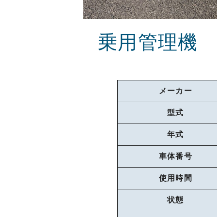
乗用管理機
メーカー
型式
年式
車体番号
使用時間
状態