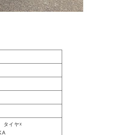
。
、タイヤ☓
KA