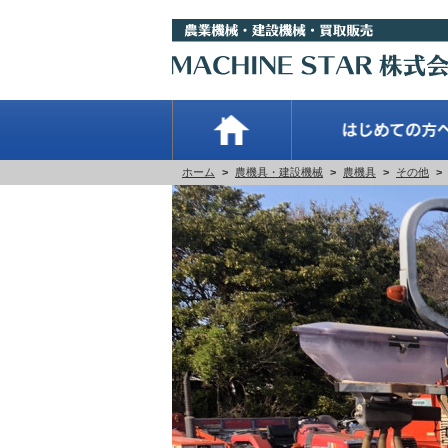
ホーム
>
農機具・建設機械
>
農機具
>
その他
>