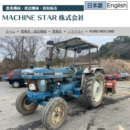
ホーム
>
農機具・建設機械
>
農機具
>
トラクター
>
FORD 6610 2WD