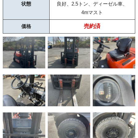
状態
良好、2.5トン、ディーゼル車、
4mマスト
売約済
価格